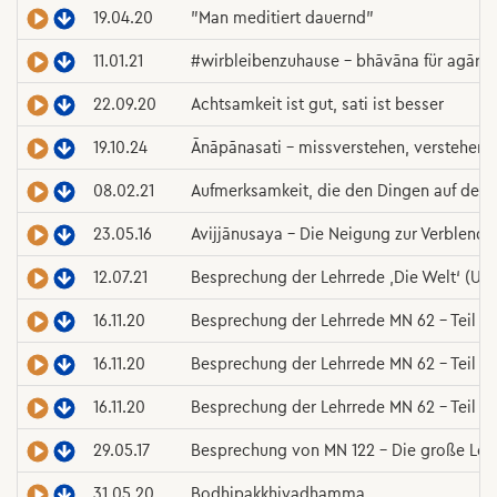
19.04.20
"Man meditiert dauernd"
11.01.21
#wirbleibenzuhause – bhāvāna für agārik
22.09.20
Achtsamkeit ist gut, sati ist besser
19.10.24
Ānāpānasati – missverstehen, verstehen,
08.02.21
Aufmerksamkeit, die den Dingen auf den 
23.05.16
Avijjānusaya – Die Neigung zur Verblend
12.07.21
Besprechung der Lehrrede ‚Die Welt‘ (Ud. I
16.11.20
Besprechung der Lehrrede MN 62 – Teil 1
16.11.20
Besprechung der Lehrrede MN 62 – Teil 2
16.11.20
Besprechung der Lehrrede MN 62 – Teil 3
29.05.17
Besprechung von MN 122 – Die große Lehr
31.05.20
Bodhipakkhiyadhamma