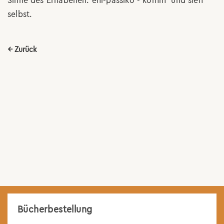
Sinne des Erhabenen: ehi-passiko - komm' und sieh'
selbst.
← Zurück
Bücherbestellung