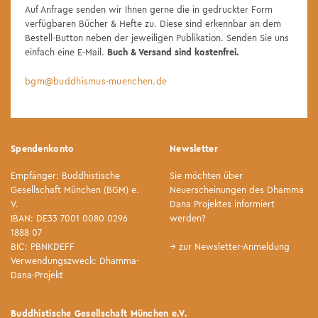
Auf Anfrage senden wir Ihnen gerne die in gedruckter Form
verfügbaren Bücher & Hefte zu. Diese sind erkennbar an dem
Bestell-Button neben der jeweiligen Publikation. Senden Sie uns
einfach eine E-Mail.
Buch & Versand sind kostenfrei.
bgm@buddhismus-muenchen.de
Spendenkonto
Newsletter
Empfänger: Buddhistische
Sie möchten über
Gesellschaft München (BGM) e.
Neuerscheinungen des Dhamma
V.
Dana Projektes informiert
IBAN: DE33 7001 0080 0296
werden?
1888 07
BIC: PBNKDEFF
→ zur Newsletter-Anmeldung
Verwendungszweck: Dhamma-
Dana-Projekt
Buddhistische Gesellschaft München e.V.