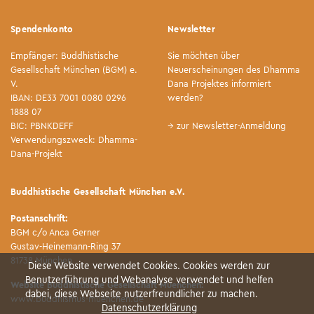
Spendenkonto
Newsletter
Empfänger: Buddhistische
Sie möchten über
Gesellschaft München (BGM) e.
Neuerscheinungen des Dhamma
V.
Dana Projektes informiert
IBAN: DE33 7001 0080 0296
werden?
1888 07
BIC: PBNKDEFF
→ zur Newsletter-Anmeldung
Verwendungszweck: Dhamma-
Dana-Projekt
Buddhistische Gesellschaft München e.V.
Postanschrift:
BGM c/o Anca Gerner
Gustav-Heinemann-Ring 37
81738 München
Diese Website verwendet Cookies. Cookies werden zur
Benutzerführung und Webanalyse verwendet und helfen
Website Buddhistische Gesellschaft Muenchen:
dabei, diese Webseite nutzerfreundlicher zu machen.
www.buddhismus-muenchen.de
Datenschutzerklärung