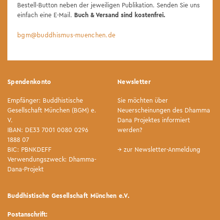
Bestell-Button neben der jeweiligen Publikation. Senden Sie uns
einfach eine E-Mail.
Buch & Versand sind kostenfrei.
bgm@buddhismus-muenchen.de
Spendenkonto
Newsletter
Empfänger: Buddhistische
Sie möchten über
Gesellschaft München (BGM) e.
Neuerscheinungen des Dhamma
V.
Dana Projektes informiert
IBAN: DE33 7001 0080 0296
werden?
1888 07
BIC: PBNKDEFF
→ zur Newsletter-Anmeldung
Verwendungszweck: Dhamma-
Dana-Projekt
Buddhistische Gesellschaft München e.V.
Postanschrift: